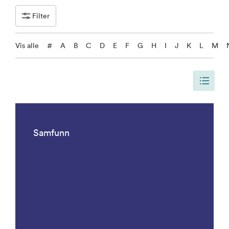
Filter
Vis alle
#
A
B
C
D
E
F
G
H
I
J
K
L
M
Siden er oppdatert, slik at siden viser alle resultater. Det er 1092 result
Samfunn