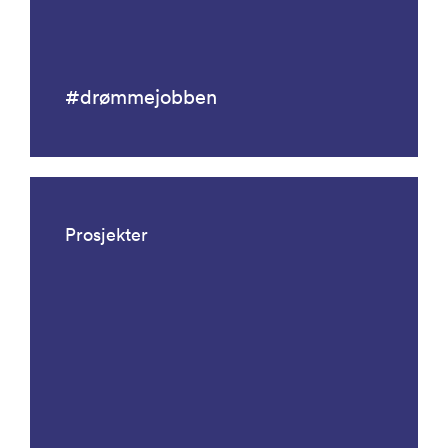
#drømmejobben
Prosjekter