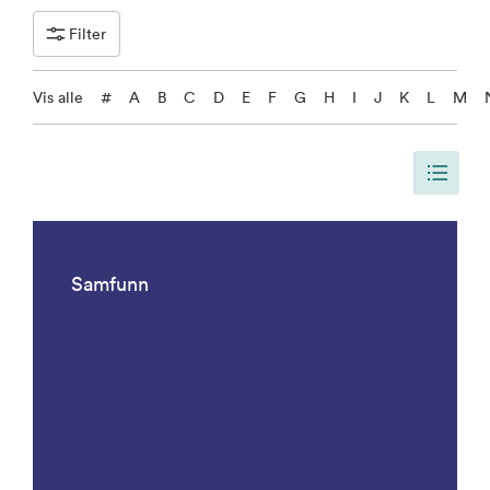
Filter
Vis alle
#
A
B
C
D
E
F
G
H
I
J
K
L
M
Siden er oppdatert, slik at siden viser alle resultater. Det er 1092 result
Samfunn