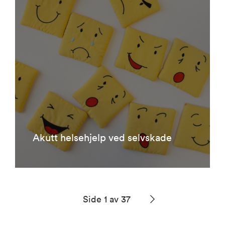
Akutt helsehjelp ved selvskade
Side 1 av 37