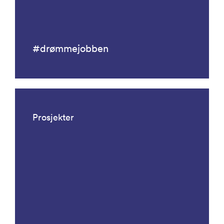
#drømmejobben
Prosjekter