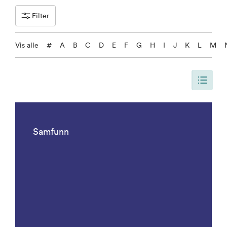
Filter
Vis alle
#
A
B
C
D
E
F
G
H
I
J
K
L
M
Siden er oppdatert, slik at siden viser alle resultater. Det er 1092 result
Samfunn