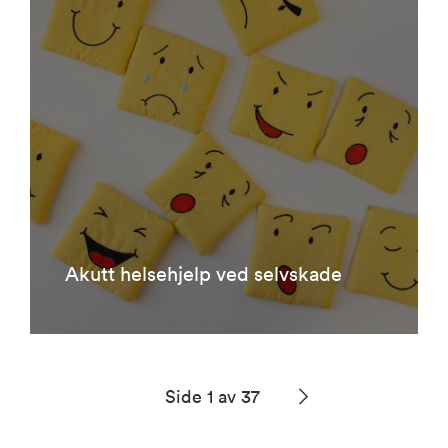
Akutt helsehjelp ved selvskade
Side 1 av 37