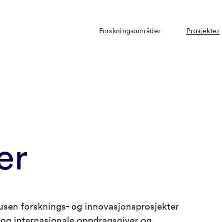
Forskningsområder
Prosjekter
er
usen forsknings- og innovasjonsprosjekter
g internasjonale oppdragsgiver og