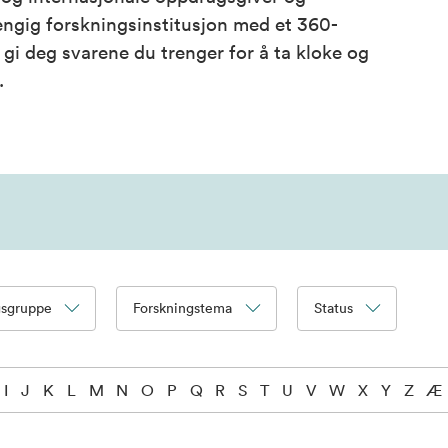
ngig forskningsinstitusjon med et 360-
i deg svarene du trenger for å ta kloke og
.
gsgruppe
Forskningstema
Status
I
J
K
L
M
N
O
P
Q
R
S
T
U
V
W
X
Y
Z
Æ