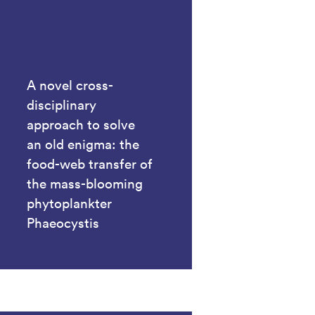
A novel cross-
disciplinary
approach to solve
an old enigma: the
food-web transfer of
the mass-blooming
phytoplankter
Phaeocystis