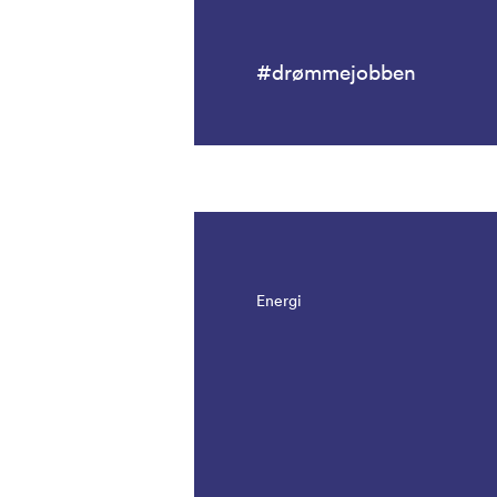
#drømmejobben
Energi