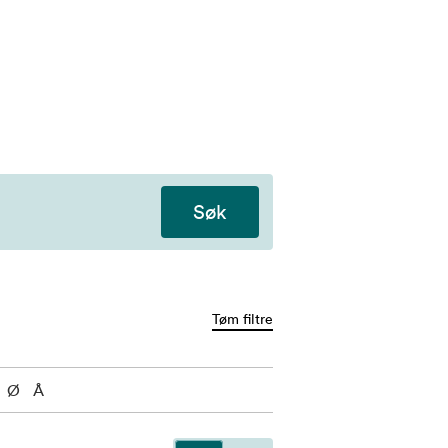
Søk
Tøm filtre
Ø
Å