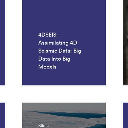
4DSEIS:
Assimilating 4D
Seismic Data: Big
Data Into Big
Models
Klima