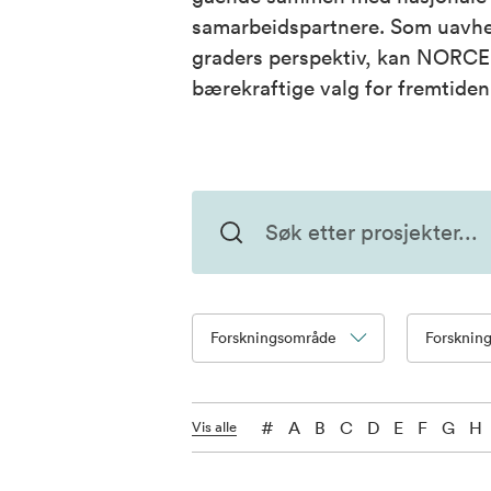
samarbeidspartnere. Som uavhe
graders perspektiv, kan NORCE g
bærekraftige valg for fremtiden
Forskningsområde
Forsknin
#
A
B
C
D
E
F
G
H
Vis alle