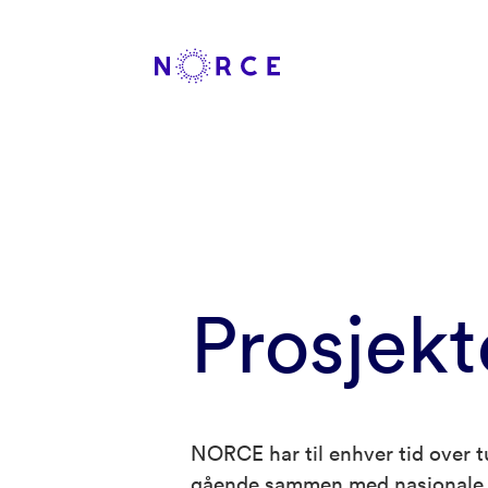
Prosjekt
NORCE har til enhver tid over t
gående sammen med nasjonale o