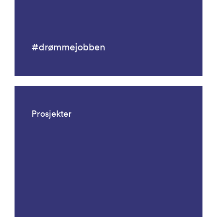
#drømmejobben
Prosjekter