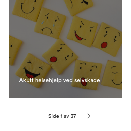
Akutt helsehjelp ved selvskade
Side 1 av 37