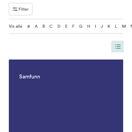
Filter
Vis alle
#
A
B
C
D
E
F
G
H
I
J
K
L
M
Siden er oppdatert, slik at siden viser alle resultater. Det er 1091 result
Samfunn