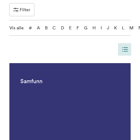
Filter
Vis alle
#
A
B
C
D
E
F
G
H
I
J
K
L
M
Siden er oppdatert, slik at siden viser alle resultater. Det er 1092 result
Samfunn