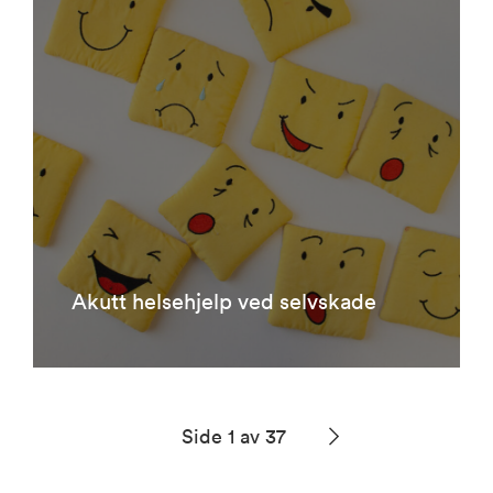
Akutt helsehjelp ved selvskade
Side 1 av 37