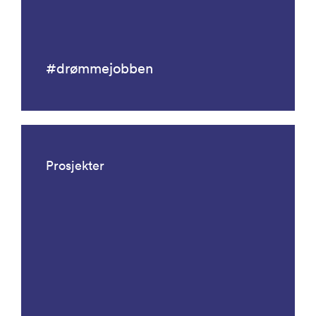
#drømmejobben
Prosjekter