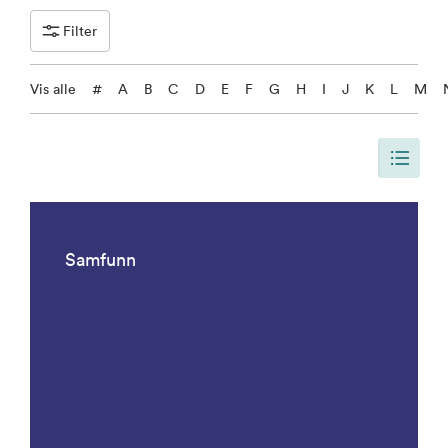
Filter
Vis alle
#
A
B
C
D
E
F
G
H
I
J
K
L
M
Siden er oppdatert, slik at siden viser alle resultater. Det er 1092 result
Samfunn