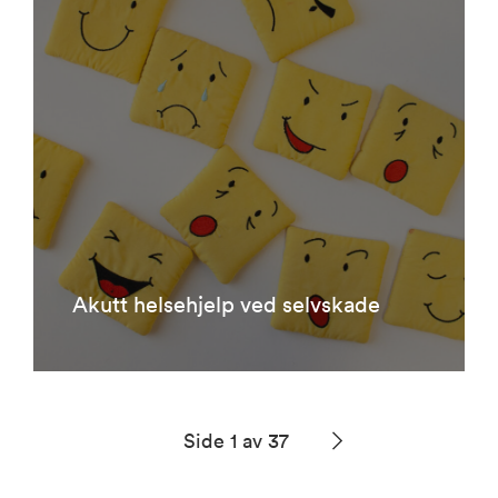
Akutt helsehjelp ved selvskade
Side 1 av 37