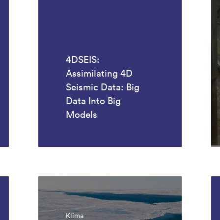
4DSEIS:
Assimilating 4D
Seismic Data: Big
Data Into Big
Models
Klima