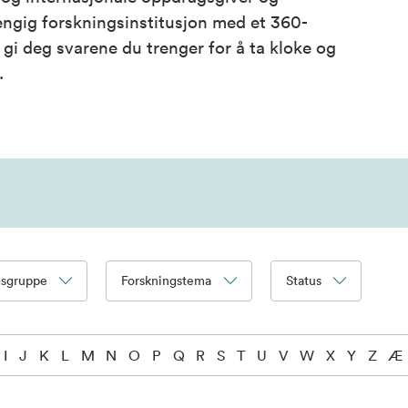
ngig forskningsinstitusjon med et 360-
i deg svarene du trenger for å ta kloke og
.
gsgruppe
Forskningstema
Status
I
J
K
L
M
N
O
P
Q
R
S
T
U
V
W
X
Y
Z
Æ