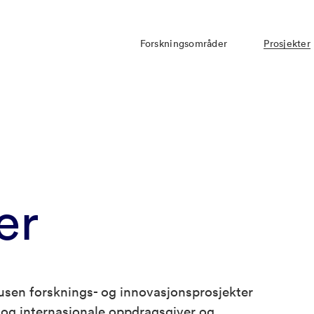
Forskningsområder
Prosjekter
er
usen forsknings- og innovasjonsprosjekter
g internasjonale oppdragsgiver og