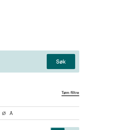
Søk
Tøm filtre
Ø
Å