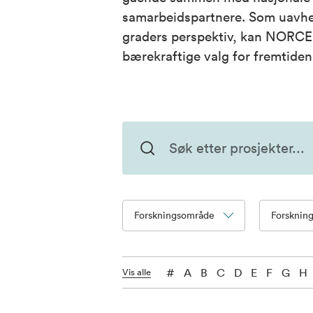
samarbeidspartnere. Som uavhe
graders perspektiv, kan NORCE g
bærekraftige valg for fremtiden
Forskningsområde
Forsknin
#
A
B
C
D
E
F
G
H
Vis alle