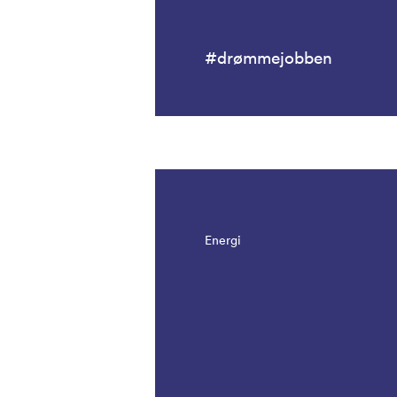
#drømmejobben
Energi