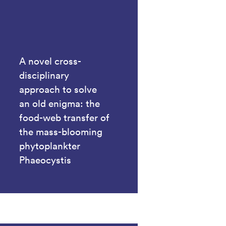
A novel cross-
disciplinary
approach to solve
an old enigma: the
food-web transfer of
the mass-blooming
phytoplankter
Phaeocystis