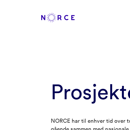
Prosjekt
NORCE har til enhver tid over t
gående sammen med nasjonale o