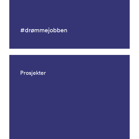
#drømmejobben
Prosjekter