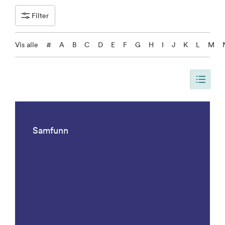
Filter
Vis alle
#
A
B
C
D
E
F
G
H
I
J
K
L
M
Siden er oppdatert, slik at siden viser alle resultater. Det er 1092 result
Samfunn