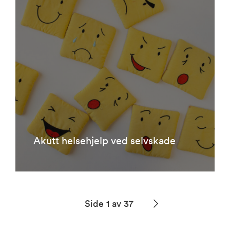
Akutt helsehjelp ved selvskade
Side 1 av 37