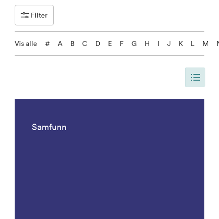
Filter
Vis alle
#
A
B
C
D
E
F
G
H
I
J
K
L
M
Siden er oppdatert, slik at siden viser alle resultater. Det er 1092 result
Samfunn