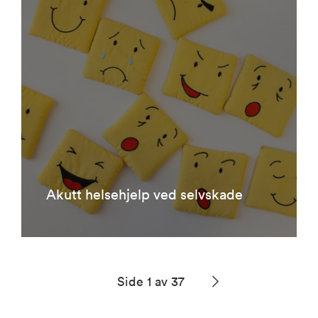
Akutt helsehjelp ved selvskade
Side 1 av 37