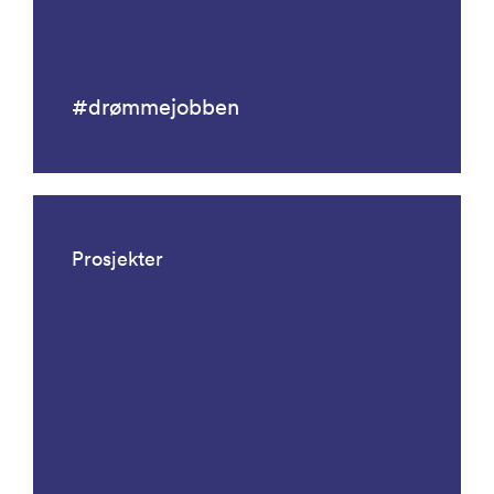
#drømmejobben
Prosjekter