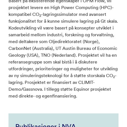
Basert på eksisterende egenskaper i OPM Flow, vil
prosjektet levere en High Power Computing (HPC)-
kompatibel CO
-lagringssimulator med avansert
2
funksjonalitet for å kunne simulere lagring på Gt skala.
Kodeutvikling vil være basert på konsepter utviklet i
samarbeid mellom industri, forskning og forvaltning,
med deltakere som Oljedirektoratet (Norge),
CarbonNet (Australia), UT Austin Bureau of Economic
Geology (USA), TNO (Nederland). Prosjektet vil ha en
referansegruppe som skal bistå i å diskutere
utfordringer, prioriteringer og muligheter for utvikling
av ny simuleringsteknologi for å støtte storskala CO
-
2
lagring. Prosjektet er finansiert av CLIMIT-
Demo/Gassnova. I tillegg støtte Equinor prosjektet
med direkte- og egenfinansiering.
Publikasjoner i NVA