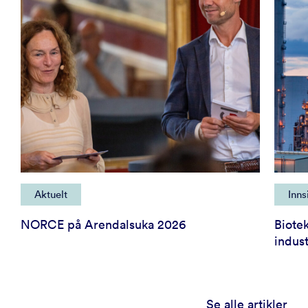
Aktuelt
Inns
NORCE på Arendalsuka 2026
Biote
indust
Se alle artikler