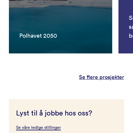
S
s
Polhavet 2050
b
Se flere prosjekter
Lyst til å jobbe hos oss?
Se våre ledige stillinger