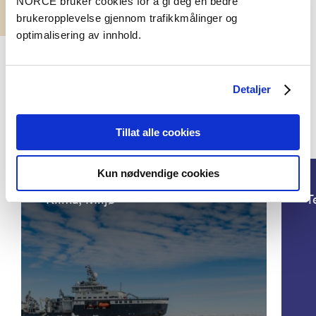
NORCE bruker cookies for å gi deg en bedre
brukeropplevelse gjennom trafikkmålinger og
optimalisering av innhold.
Detaljer
Tillat alle cookies
Prosjekter
Kun nødvendige cookies
Klima, Miljø
T