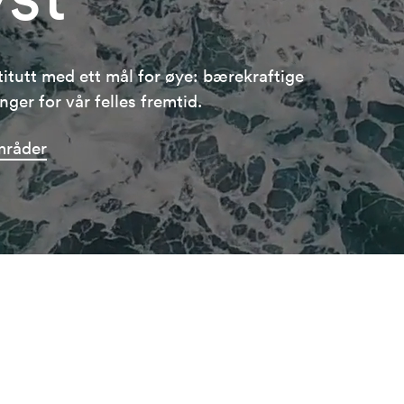
stitutt med ett mål for øye: bærekraftige
ger for vår felles fremtid.
mråder