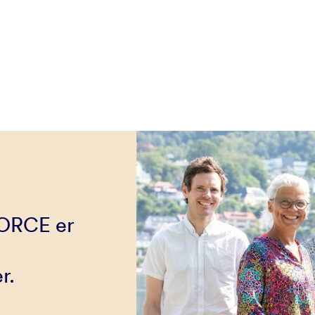
NORCE er
r.