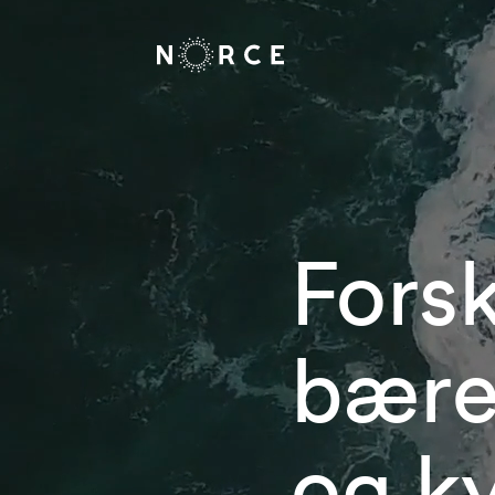
Forsk
bære
og ky