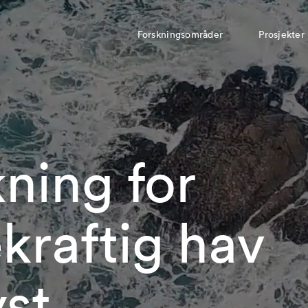
Forskningsområder
Prosjekter
ning for
kraftig hav
st