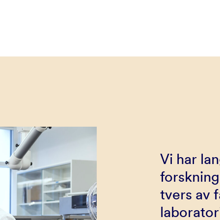
Vi har la
forsknin
tvers av
laborator