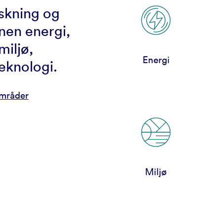
rskning og
nen energi,
miljø,
Energi
eknologi.
områder
Miljø