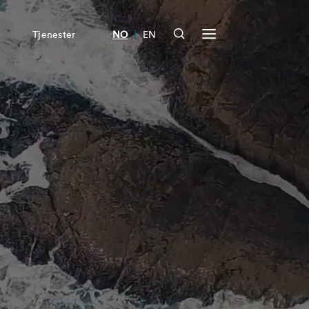
|
Tjenester
NO
EN