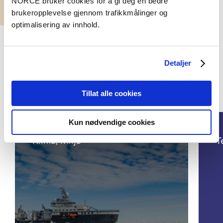
NORCE bruker cookies for å gi deg en bedre
brukeropplevelse gjennom trafikkmålinger og
optimalisering av innhold.
Detaljer
Tillat alle cookies
Prosjekter
Kun nødvendige cookies
Klima, Miljø
T