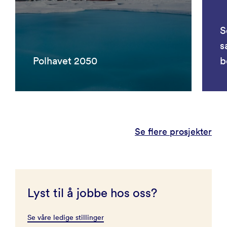
S
s
Polhavet 2050
b
Se flere prosjekter
Lyst til å jobbe hos oss?
Se våre ledige stillinger