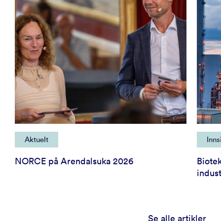
Aktuelt
Inns
NORCE på Arendalsuka 2026
Biote
indust
Se alle artikler